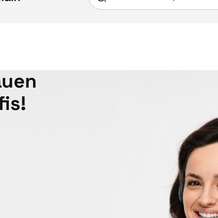
auen
is!