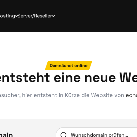
osting
Server/Reseller
Demnächst online
entsteht eine neue W
esucher, hier entsteht in Kürze die Website von
ech
main