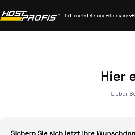
Internet
Telefonie
Domains
H
Hier 
Lieber B
Sichern Sie sich jetzt Ihre Wunschdo