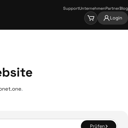
Support
Unternehmen
Partner
Blog
Login
ebsite
onet.one
.
Prüfen